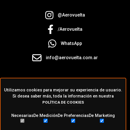
@Aerovuelta
/Aerovuelta
WhatsApp
info@aerovuelta.com.ar
Utilizamos cookies para mejorar su experiencia de usuario.
Aviso Legal
Si desea saber más, toda la información en nuestra
Política de Privacidad
POLÍTICA DE COOKIES
Política de Cookies
Condiciones Generales
Necesarias
De Medición
De Preferencias
De Marketing
Botón de Arrepentimiento